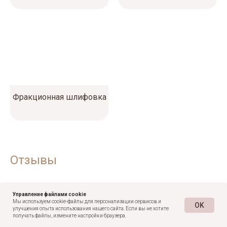
Фракционная шлифовка
Отзывы
4.9
5.0
4.6
Управление файлами cookie
Мы используем cookie-файлы для персонализации сервисов и
OK
улучшения опыта использования нашего сайта. Если вы не хотите
Меню
Поиск
Записаться
Акции
Контакты
получать файлы, измените настройки браузера.