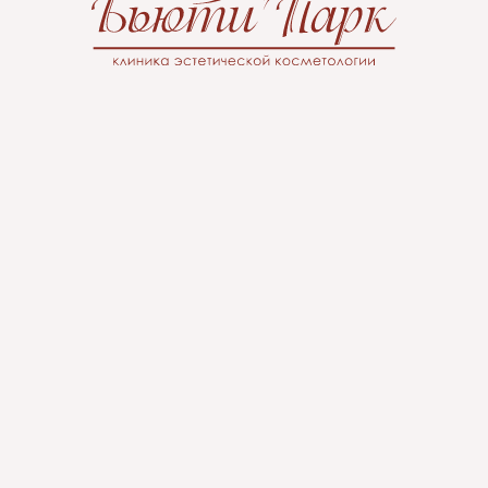
Лазерное омоложение
век и кожи вокруг глаз
Smooth Eye
Глаза первыми выдают наш возраст.
Тонкая и нежная кожа вокруг глаз
особенно подвержена появлению
морщинок, дряблости и признаков
усталости. Именно в этой области кожа
быстрее теряет упругость, и начинают
проявляться возрастные изменения. Если
вы не готовы к пластической хирургии,
хотите продлить молодость ваших глаз,